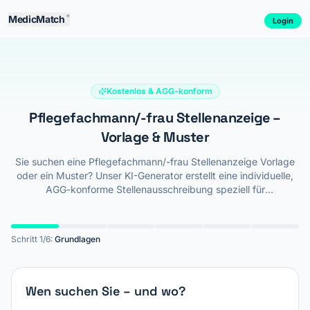
Zum Inhalt springen
MedicMatch
®
Login
Kostenlos & AGG-konform
Pflegefachmann/-frau
Stellenanzeige –
Vorlage & Muster
Sie suchen eine Pflegefachmann/-frau Stellenanzeige Vorlage
oder ein Muster? Unser KI-Generator erstellt eine individuelle,
AGG-konforme Stellenausschreibung speziell für
Pflegefachmann/-frau – mit berufsspezifischen Aufgaben,
Gehaltsdaten und Benefits. Kostenlos entwerfen, gestalten und
sofort verwenden.
Schritt
1
/
6
:
Grundlagen
Wen suchen Sie – und wo?