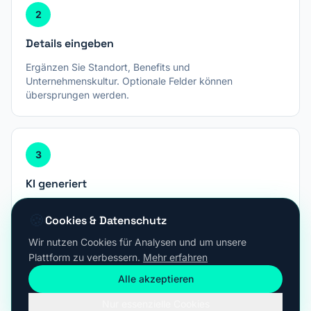
2
Details eingeben
Ergänzen Sie Standort, Benefits und
Unternehmenskultur. Optionale Felder können
übersprungen werden.
3
KI generiert
Unsere KI erstellt eine moderne, AGG-konforme
🍪
Cookies & Datenschutz
Stellenausschreibung – zum Kopieren und Anpassen.
Wir nutzen Cookies für Analysen und um unsere
Plattform zu verbessern.
Mehr erfahren
Alle akzeptieren
Warum ein KI-Tool für
Nur essenzielle Cookies